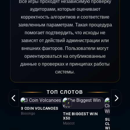
Все игры проходят независимую проверку
аудиторами, которые оценивают
корректность алгоритмов и соответствие
заявленным параметрам. Такая процедура
помогает подтвердить, что исходы не
зависят от действий администрации или
внешних факторов. Пользователи могут
ориентироваться на опубликованные
данные о проверках и принципах работы
системы.
ТОП СЛОТОВ
⚡
3 COIN VOLCANOES
Booongo
THE BIGGEST WIN
X50
SUPERCHAR
Mascot
CLOVERS: H
WIN