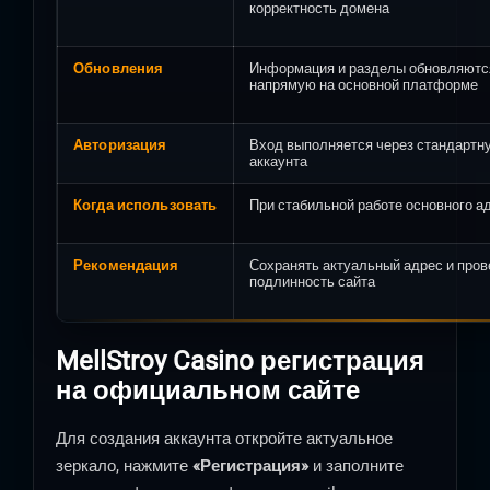
корректность домена
Обновления
Информация и разделы обновляютс
напрямую на основной платформе
Авторизация
Вход выполняется через стандарт
аккаунта
Когда использовать
При стабильной работе основного а
Рекомендация
Сохранять актуальный адрес и пров
подлинность сайта
MellStroy Casino регистрация
на официальном сайте
Для создания аккаунта откройте актуальное
зеркало, нажмите
«Регистрация»
и заполните