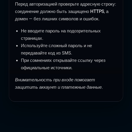
Перед авторизацией проверьте адресную строку:
соединение должно быть защищено
HTTPS
, а
домен — без лишних символов и ошибок.
Не вводите пароль на подозрительных
страницах.
Используйте сложный пароль и не
передавайте код из SMS.
При сомнениях открывайте ссылку через
официальные источники.
Внимательность при входе помогает
защитить аккаунт и платежные данные.