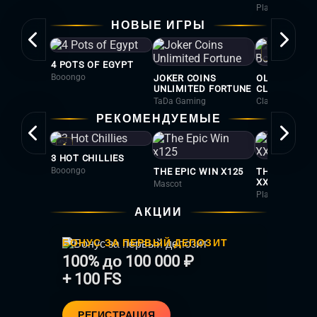
Playson
НОВЫЕ ИГРЫ
⚡
4 POTS OF EGYPT
Booongo
JOKER COINS
OLYMPUS B
UNLIMITED FORTUNE
CLAW
TaDa Gaming
Clawbuster
РЕКОМЕНДУЕМЫЕ
⚡
3 HOT CHILLIES
Booongo
THE EPIC WIN X125
THUNDER CO
XXL: HOLD 
Mascot
Playson
АКЦИИ
БОНУС ЗА ПЕРВЫЙ ДЕПОЗИТ
100% до 100 000 ₽
+ 100 FS
РЕГИСТРАЦИЯ