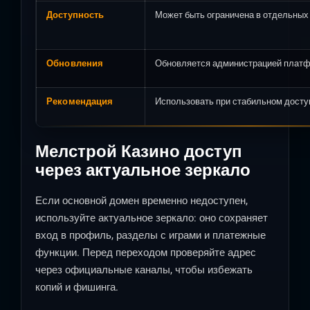
Доступность
Может быть ограничена в отдельных
Обновления
Обновляется администрацией плат
Рекомендация
Использовать при стабильном досту
Мелстрой Казино доступ
через актуальное зеркало
Если основной домен временно недоступен,
используйте актуальное зеркало: оно сохраняет
вход в профиль, разделы с играми и платежные
функции. Перед переходом проверяйте адрес
через официальные каналы, чтобы избежать
копий и фишинга.