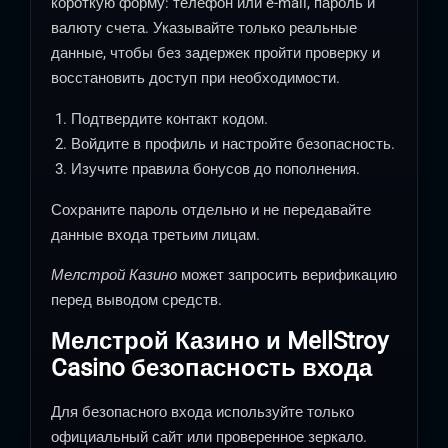
короткую форму: телефон или e-mail, пароль и
валюту счета. Указывайте только реальные
данные, чтобы без задержек пройти проверку и
восстановить доступ при необходимости.
Подтвердите контакт кодом.
Войдите в профиль и настройте безопасность.
Изучите правила бонусов до пополнения.
Сохраните пароль отдельно и не передавайте
данные входа третьим лицам.
Мелстрой Казино
может запросить верификацию
перед выводом средств.
Мелстрой Казино и MellStroy
Casino безопасность входа
Для безопасного входа используйте только
официальный сайт или проверенное зеркало.