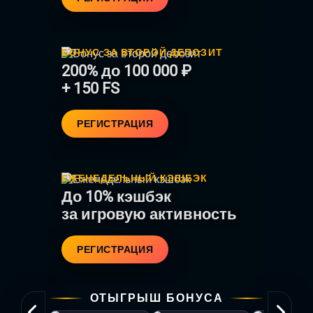
БОНУС ЗА ВТОРОЙ ДЕПОЗИТ
200% до 100 000 ₽
+ 150 FS
РЕГИСТРАЦИЯ
ЕЖЕНЕДЕЛЬНЫЙ КЭШБЭК
До 10% кэшбэк
за игровую активность
РЕГИСТРАЦИЯ
ОТЫГРЫШ БОНУСА